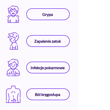
Grypa
Zapalenie zatok
Infekcje pokarmowe
Ból kręgosłupa