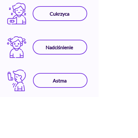
Cukrzyca
Nadciśnienie
Astma
Oraz inne schorzenia