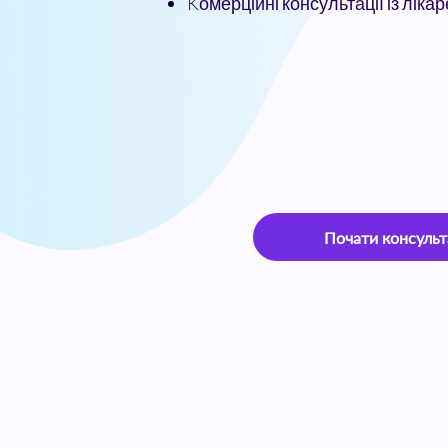
Kомерційні консультації із ліка
Почати консуль