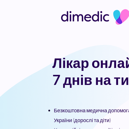
Лікар онла
7 днів на 
Безкоштовна медична допомога
України (дорослі та діти)