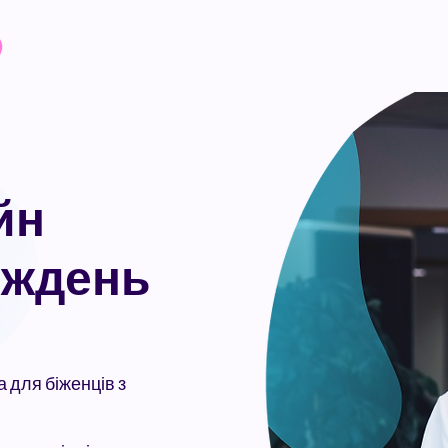
йн
тиждень
 для біженців з