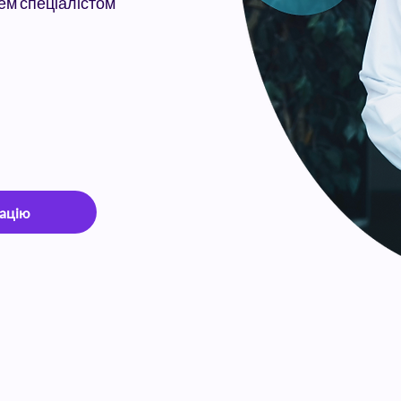
рем спеціалістом
тацію