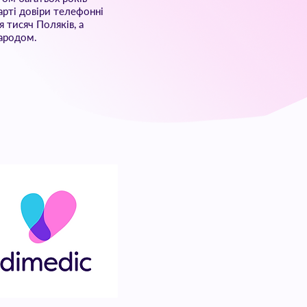
арті довіри телефонні
я тисяч Поляків, а
народом.