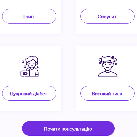
Грип
Синусит
Цукровий діабет
Високий тиск
Почати консультацію