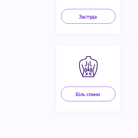
Застуда
Біль спини