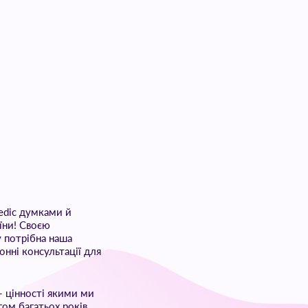
edic думками й
їни! Своєю
 потрібна наша
нні консультації для
- цінності якими ми
гом багатьох років