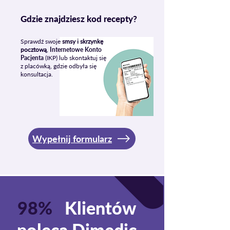
Gdzie znajdziesz kod recepty?
Sprawdź swoje
smsy i skrzynkę
pocztową
,
Internetowe Konto
Pacjenta
(IKP) lub skontaktuj się
z placówką, gdzie odbyła się
konsultacja.
Wypełnij formularz
98%
Klientów
poleca Dimedic