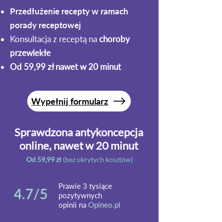
Przedłużenie recepty w ramach
porady receptowej
Konsultacja z receptą na
choroby
przewlekłe
Od 59,99 zł nawet w 20 minut
Wypełnij formularz
Sprawdzona antykoncepcja
online, nawet w 20 minut
Od 59,99 zł
(bez ukrytych kosztów)
Prawie 3 tysiące
4.7/5
pozytywnych
opinii na
Opineo.pl