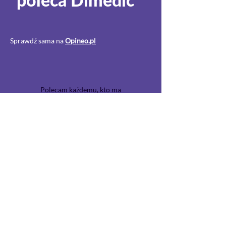
Sprawdź sama na
Opineo.pl
Polecam każdemu, kto ma
trudności z dostaniem się do
lekarza, a potrzebuje swojego
leku. U mnie całkowite
załatwienie sprawy trwało 15
minut. Bez problemu i proszenia
o termin u lekarza. Jestem
bardzo zadowolona!
— Monika
Wypełnij formularz