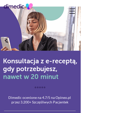
Konsultacja z e-receptą,
gdy potrzebujesz,
nawet w 20 minut
⭐
⭐
⭐
⭐
⭐
Dimedic ocenione
na 4.7/5 na Opineo.pl
przez 3.200+ Szczęśliw
ych
Pacjentek